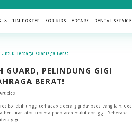
S
TIM DOKTER
FOR KIDS
EDCARE
DENTAL SERVICE
 GUARD, PELINDUNG GIGI
AHRAGA BERAT!
rticles
esiko lebih tinggi terhadap cidera gigi daripada yang lain. Ce
a benturan atau trauma pada area mulut dan gigi. Beberapa
era gigi...