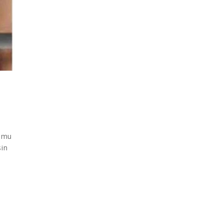
kamu
sin